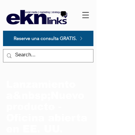
Please
note:
This
website
includes
an
accessibility
system.
Reserve una consulta GRATIS.
Lanzamiento
a&nbsp;Nuevo
producto -
Oficina abierta
en EE. UU.