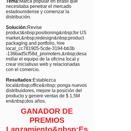
Tema:
Marca popular en Brasil que
the
necesitaba penetrar el mercado
company
estadounidense y comenzar la
has
distribución.
sales
Solución:
Revise
in
product&nbsp;positioning&nbsp;for US
excess
market,&nbsp;redesign&nbsp;product
of
packaging and portfolio, hire
USD$1.5M.
local_cc781905-5cde-3194-bb3b
-136bad5cf58d_promoters,&nbsp;desa
rrollar el equipo de la oficina local y
crear iniciativas web y relacionadas
con el comercio.
Resultados:
Establezca
local&nbsp;office&nbsp; ponga nuevos
distribuidores, mejore la posición del
producto y genere ventas de $ 1.5M
en&nbsp;dos años.
GANADOR DE
PREMIOS
Lanzamiento&nbsp;
Es