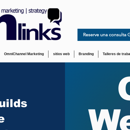
Reserve una consulta 
OmniChannel Marketing
sitios web
Branding
Talleres de traba
uilds
We
e