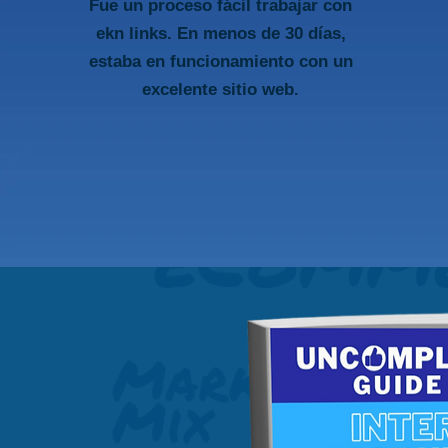
Fue un proceso fácil trabajar con
ekn links. En menos de 30 días,
estaba en funcionamiento con un
excelente sitio web.