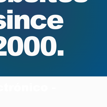
since
2000.
trónico -