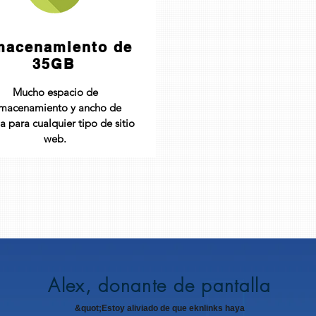
macenamiento de
35GB
Mucho espacio de
macenamiento y ancho de
 para cualquier tipo de sitio
web.
Alex, donante de pantalla
&quot;Estoy aliviado de que eknlinks haya