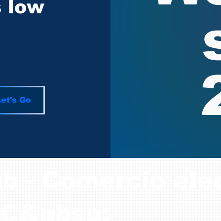
s low
et's Go
b - Comercio elec
2C&nbsp;