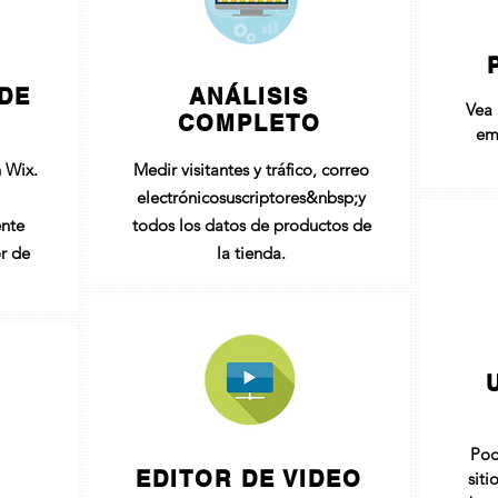
 DE
ANÁLISIS
Vea 
COMPLETO
em
n Wix.
Medir visitantes y tráfico, correo
electrónico
suscriptores
&nbsp;y
nte
todos los datos de productos de
r de
la tienda.
Pod
EDITOR DE VIDEO
siti