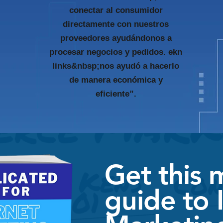
conectar al consumidor
directamente con nuestros
proveedores ayudándonos a
procesar negocios y pedidos. ekn
links&nbsp;nos ayudó a hacerlo
de manera económica y
eficiente”.
Get this 
guide to 