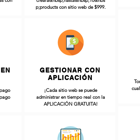
as con
creará&nbsp;hasta&nbsp;
10&nbs
p;products con sitio web de $999
.
 EN
GESTIONAR CON
APLICACIÓN
To
cua
 pago
¡Cada sitio web se puede
 pago
administrar en tiempo real con la
APLICACIÓN GRATUITA!