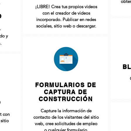
obten
E
¡LIBRE! Crea tus propios videos
con el creador de videos
O
incorporado. Publicar en redes
sociales, sitio web o descargar.
.
do y
.
B
FORMULARIOS DE
CAPTURA DE
CONSTRUCCIÓN
O
Capture la información de
t con
contacto de los visitantes del sitio
sitio
web, cree solicitudes de empleo
o cualquier formulario.