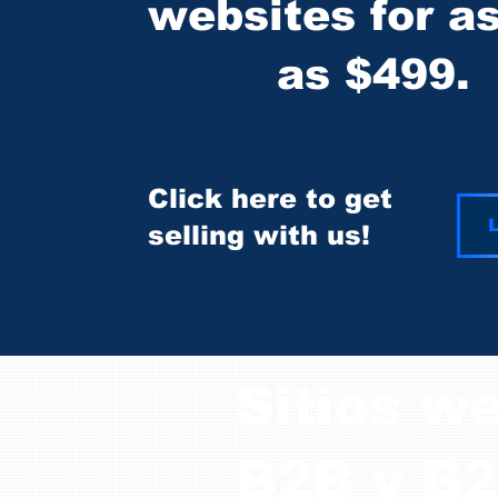
websites for a
as $499.
Click here to get
L
selling with us!
Sitios we
B2B y B