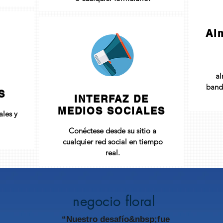
Al
al
banda
S
INTERFAZ DE
MEDIOS SOCIALES
ales y
Conéctese desde su sitio a
cualquier red social en tiempo
real.
negocio floral
“Nuestro desafío&nbsp;fue