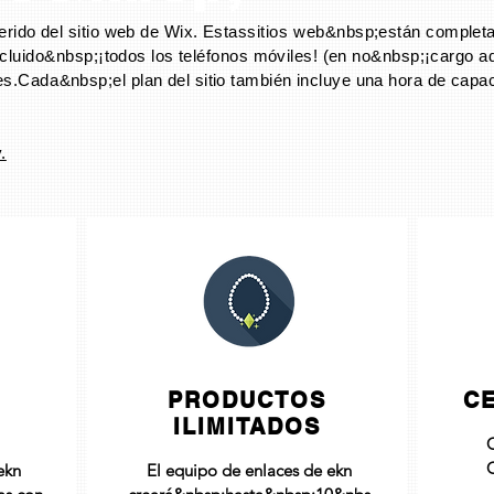
erido del sitio web de Wix. Estas
sitios web
&nbsp;están complet
ncluido
&nbsp;¡todos los teléfonos móviles! (en no&nbsp;¡cargo adi
es.
Cada
&nbsp;el plan del sitio también incluye una hora de capac
.
PRODUCTOS
CE
ILIMITADOS
C
C
ekn
El equipo de enlaces de ekn