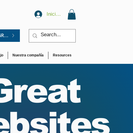
Iniciar sesión
GRATIS.
jo
Nuestra compañía
Resources
Great
bsites