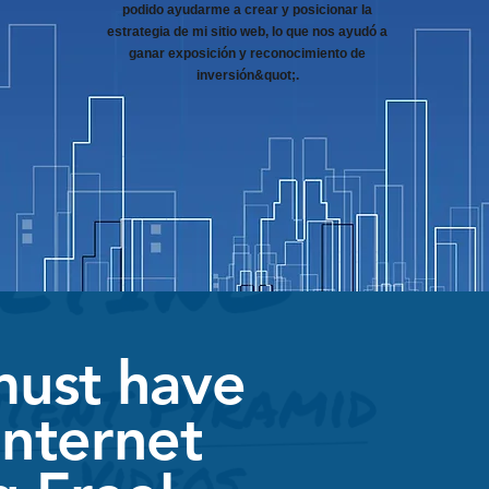
podido ayudarme a crear y posicionar la
estrategia de mi sitio web, lo que nos ayudó a
ganar exposición y reconocimiento de
inversión&quot;.
must have
Internet