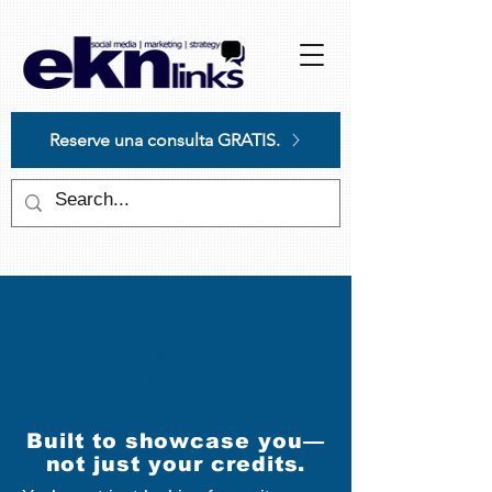
Please
note:
This
website
includes
an
accessibility
system.
Reserve una consulta GRATIS.
Wix Website
Buildout&nbsp;Especi
al $999
Built to showcase you—
not just your credits.