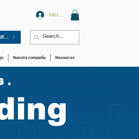
Iniciar sesión
GRATIS.
jo
Nuestra compañía
Resources
s.
ding