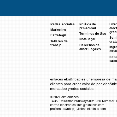
Redes sociales
Política de
Libr
privacidad
elec
Marketing
grat
Términos de Uso
Estrategia
Semi
Nota legal
Talleres de
grat
trabajo
Derechos de
Ingr
autor Legales
esta
Estu
cas
enlaces ekn
&nbsp;es un
empresa de mar
clientes para crear valor de por vida&nbs
mercadeo y
redes sociales
.
© 2021 ekn enlaces
14359 Miramar Parkway
Suite 260 Miramar, 
correo electrónico:
info@eknlinks.com
profken.us&nbsp; | &nbsp;eknlinks.com