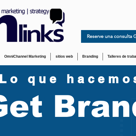
Reserve una consulta 
OmniChannel Marketing
sitios web
Branding
Talleres de traba
Lo que hacemo
Get Bran