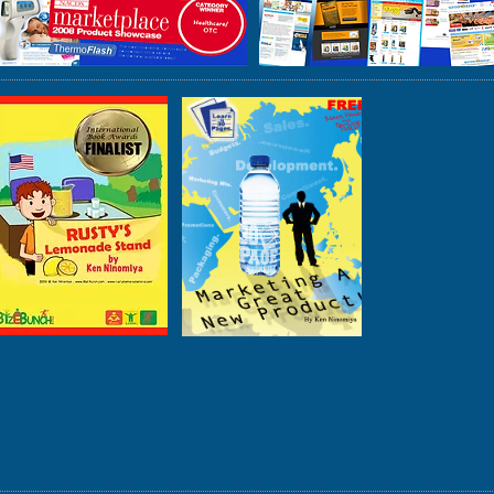
Market Tour
International
leaders
tour
U.S.