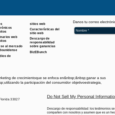
Danos tu correo electrón
os
sitios web
trónicos
Características del
uitos
sitio web
narios web
Descargo de
uitos
responsabilidad
ese al mercado
sobre ganancias
dounidense
BizEBunch
dios de
o
keting de crecimiento
que se enfoca en&nbsp;&nbsp;ganar a sus
p;utilizando la participación del consumidor objetivo
estrategia
,
Do Not Sell My Personal Informati
Florida 33027
Descargo de responsabilidad: los testimonios se
comparten con nosotros y asumen que es un hech