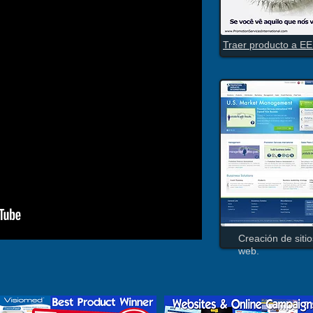
Traer producto a EE
Entering US" Market".
Creación de sitio
web.