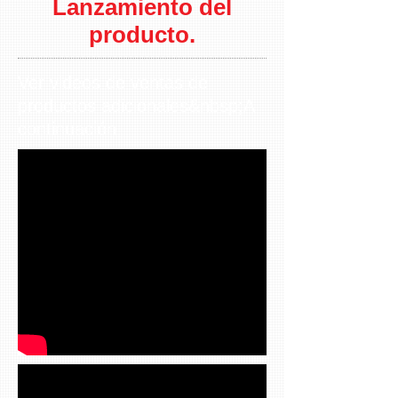
Lanzamiento del
producto
.
Ver videos de ventas de
productos adicionales&nbsp;A
continuación.