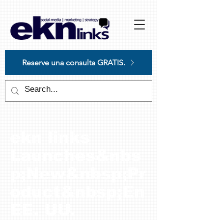
Please
note:
This
website
includes
an
accessibility
system.
Reserve una consulta GRATIS.
ekn links
Launches&nbs
p;New&nbsp;Pr
oduct&nbsp;En
EE. UU.