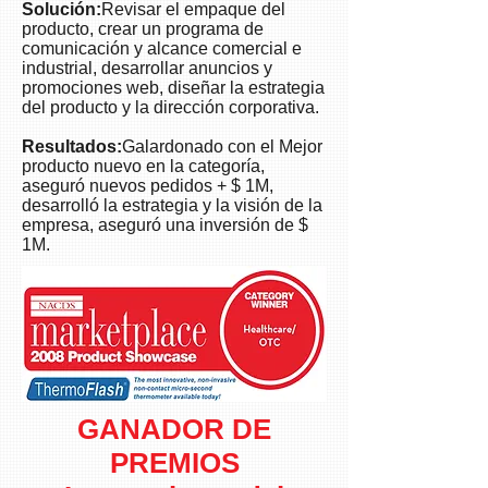
Solución:
Revisar el empaque del
and
producto, crear un programa de
promotions
comunicación y alcance comercial e
to
industrial, desarrollar anuncios y
help
promociones web, diseñar la estrategia
spread
del producto y la dirección corporativa.
the
Resultados:
Galardonado con el Mejor
word
producto nuevo en la categoría,
to
aseguró nuevos pedidos + $ 1M,
consumers
desarrolló la estrategia y la visión de la
and
empresa, aseguró una inversión de $
trade.
1M.
GANADOR DE
PREMIOS