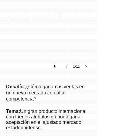
Prof. Ken can help your
company successfully launch in
Create Viral Marketing Campaigns
To
the U.S. Market.
help
launch
a
new
product
and
company
1/11
in
the
U.S.
market,
Desafío:
¿Cómo ganamos ventas en
ekn
un nuevo mercado con alta
links
competencia?
created
a
Tema:
Un gran producto internacional
series
con fuertes atributos no pudo ganar
aceptación en el ajustado mercado
of
estadounidense.
viral
videos