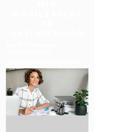
Wix
Móvil
taller
de
optimización
Solo $29 de inversión
(Normalmente $99)
¡Limitado a 10 plazas por taller!