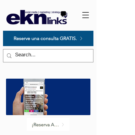
Please
note:
This
website
includes
an
accessibility
system.
Reserve una consulta GRATIS.
¡Reserva Asiento ahora!