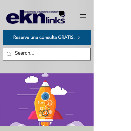
Please
note:
This
website
includes
an
accessibility
system.
Reserve una consulta GRATIS.