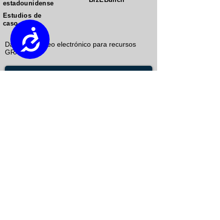
estadounidense
Estudios de
caso
Accessibility
Danos tu correo electrónico para recursos
GRATIS.
Enviar
enlaces ekn
&nbsp;es un
empresa de marketing
de crecimiento
que se enfoca
en&nbsp;&nbsp;ganar a sus clientes para
crear valor de por vida&nbsp;utilizando la
participación del consumidor
objetivo
estrategia
, mercadeo y
redes sociales
.