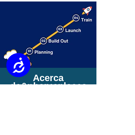
Accessibility
Acerca
de&nbsp;
enlaces
ekn
ekn links es una agencia de
marketing de crecimiento
empresarial y desarrollo
innovador.