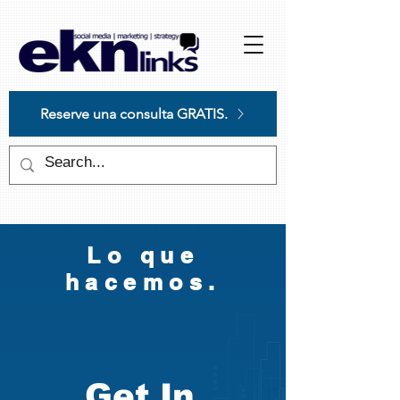
Please
note:
This
website
includes
an
accessibility
system.
Reserve una consulta GRATIS.
Lo que
hacemos.
Get In