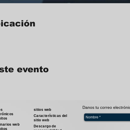
bicación
ste evento
Danos tu correo electrón
os
sitios web
trónicos
Características del
uitos
sitio web
narios web
Descargo de
uitos