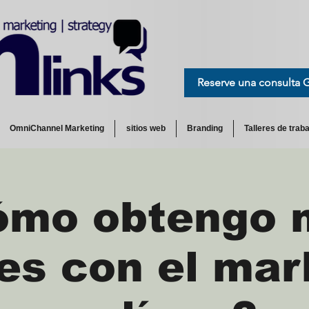
Reserve una consulta 
OmniChannel Marketing
sitios web
Branding
Talleres de traba
ómo obtengo 
tes con el mar