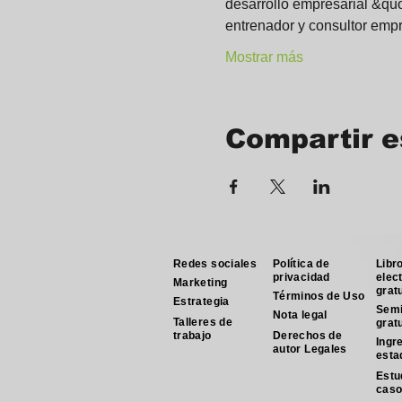
desarrollo empresarial &quo
entrenador y consultor empr
Mostrar más
Compartir e
Redes sociales
Política de
Libr
privacidad
elec
Marketing
grat
Términos de Uso
Estrategia
Semi
Nota legal
Talleres de
grat
trabajo
Derechos de
Ingr
autor Legales
esta
Estu
cas