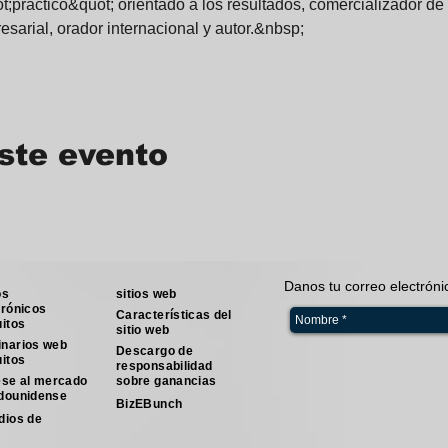
t;práctico&quot; orientado a los resultados, comercializador de
esarial, orador internacional y autor.&nbsp;
ste evento
Danos tu correo electrón
os
sitios web
trónicos
Características del
uitos
sitio web
narios web
Descargo de
uitos
responsabilidad
ese al mercado
sobre ganancias
dounidense
BizEBunch
dios de
o