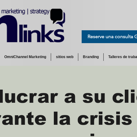
Reserve una consulta 
OmniChannel Marketing
sitios web
Branding
Talleres de traba
lucrar a su cl
ante la crisis