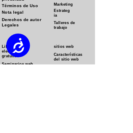
Marketing
Términos de Uso
Estrateg
Nota legal
ia
Derechos de autor
Talleres de
Legales
trabajo
Accessibility
Libros
sitios web
electrónicos
Características
gratuitos
del sitio web
Seminarios web
Descargo de
gratuitos
responsabilidad
Ingrese al
sobre ganancias
mercado
BizEBunch
estadounidense
Estudios de
caso
Danos tu correo electrónico para recursos
GRATIS.