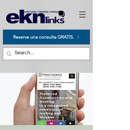
Please
note:
This
website
includes
an
accessibility
system.
Reserve una consulta GRATIS.