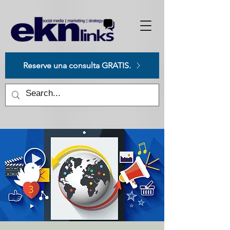
Please
note:
This
website
includes
an
accessibility
system.
Reserve una consulta GRATIS.