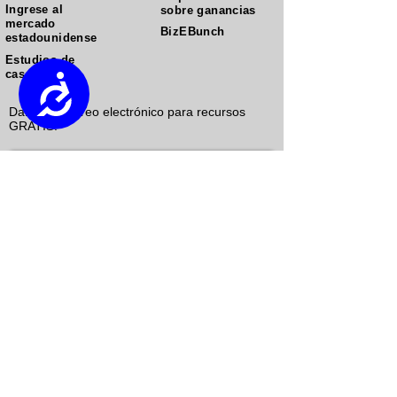
Ingrese al
sobre ganancias
mercado
BizEBunch
estadounidense
Estudios de
caso
Accessibility
Danos tu correo electrónico para recursos
GRATIS.
Enviar
enlaces ekn
&nbsp;es un
empresa de marketing
de crecimiento
que se enfoca
en&nbsp;&nbsp;ganar a sus clientes para
crear valor de por vida&nbsp;utilizando la
participación del consumidor