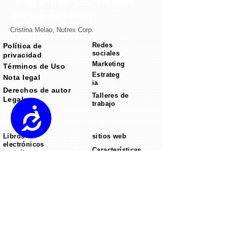
varias estrategias rentables
que nos ayudaron”.
Cristina Melao, Nutrex Corp.
Redes
Política de
sociales
privacidad
Marketing
Términos de Uso
Estrateg
Nota legal
ia
Derechos de autor
Talleres de
Legales
trabajo
Accessibility
Libros
sitios web
electrónicos
Características
gratuitos
del sitio web
Seminarios web
Descargo de
gratuitos
responsabilidad
Ingrese al
sobre ganancias
mercado
BizEBunch
estadounidense
Estudios de
caso