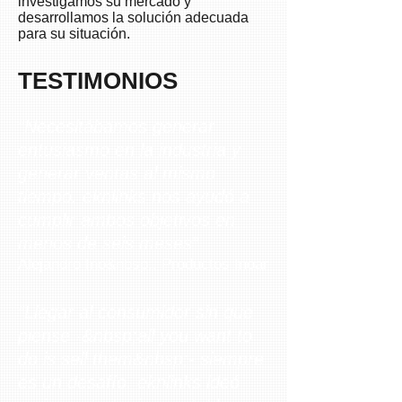
investigamos su mercado y
desarrollamos la solución adecuada
para su situación.
TESTIMONIOS
“Necesitábamos generar
entusiasmo en la industria y
generar ventas al mismo
tiempo. eknlinks nos ayudó a
cumplir ambos objetivos en
menos de seis meses”
Alejandro Ino&nbsp;, Productos Inoar
“Llegar al consumidor sin que
piense -&nbsp;all you want to
do is sell them&nbsp;- siempre
es un desafío. eknlinks ideó