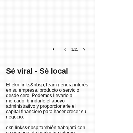
new
product
required
local
star
support
and
bradn
1/11
ambassadors.
Sé viral - Sé local
El ekn links&nbsp;Team genera interés
en su empresa, producto o servicio
desde cero. Podemos llevarlo al
mercado, brindarle el apoyo
administrativo y proporcionarle el
capital financiero para hacer crecer su
negocio.
ekn links&nbsp;también trabajará con
su personal de marketing interno