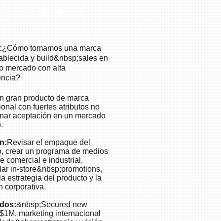
;en los principales
:
¿Cómo tomamos una marca
ablecida y build&nbsp;sales en
o mercado con alta
ncia?
n gran producto de marca
ional con fuertes atributos no
nar aceptación en un mercado
.
n:
Revisar el empaque del
o, crear un programa de medios
e comercial e industrial,
lar in-store&nbsp;promotions,
la estrategia del producto y la
n corporativa.
dos:
&nbsp;Secured new
$1M, marketing internacional