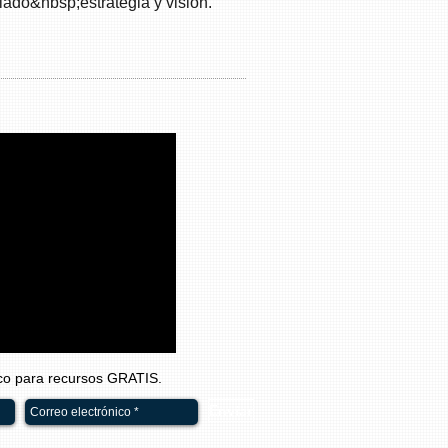
lado&nbsp;estrategia y visión.
ico para recursos GRATIS.
Enviar