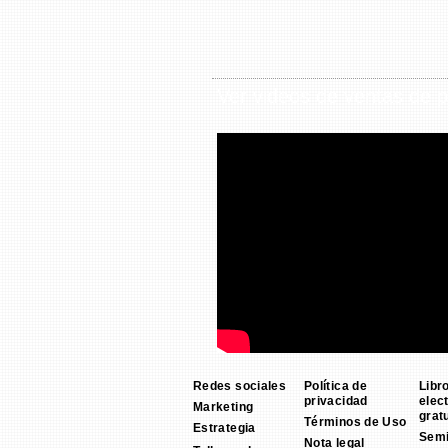
Ver videos de ventas de p
Redes sociales
Política de
Libr
privacidad
elec
Marketing
grat
Términos de Uso
Estrategia
Semi
Nota legal