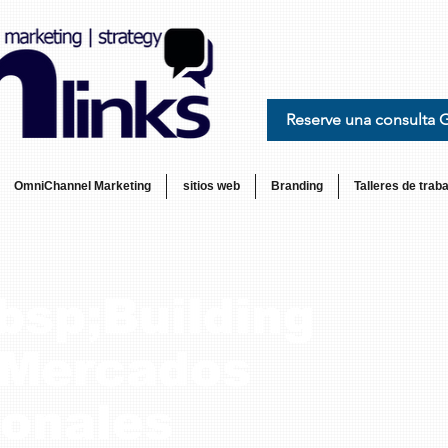
Reserve una consulta 
OmniChannel Marketing
sitios web
Branding
Talleres de traba
sp;Building
;Mercados
ionales