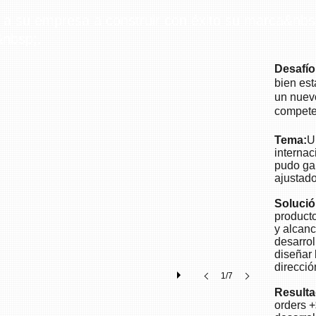
 a su empresa a construir con éxito su marca&nbsp
&nbsp;.
Desafío
bien est
un nuev
compete
Tema:
U
internac
pudo ga
ajustado
Solució
product
y alcanc
desarrol
diseñar 
direcció
1/7
Resulta
orders +