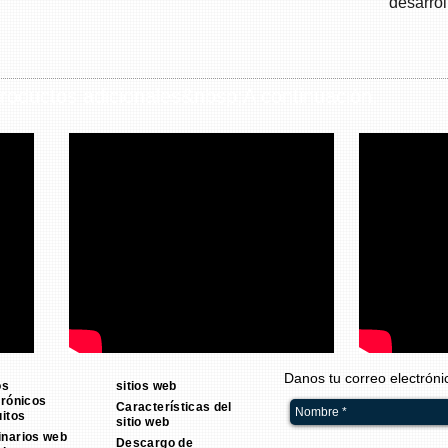
desarrol
roductos adicionales&nbsp;A continuación.
Danos tu correo electrón
os
sitios web
trónicos
Características del
uitos
sitio web
narios web
Descargo de