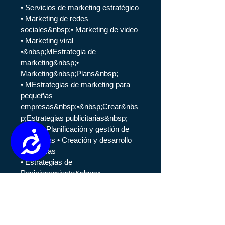
• Servicios de marketing estratégico
​• Marketing de redes
sociales&nbsp;• Marketing de video
• Marketing viral
•&nbsp;M
Estrategia de
marketing&nbsp;
•
M
arketing&nbsp;Plans&nbsp;
• M
Estrategias de marketing para
pequeñas
empresas&nbsp;
•&nbsp;Crear
&nbs
p;Estrategias publicitarias&nbsp;
•&nbsp;Planificación y gestión de
Accessibility
campañas • Creación y desarrollo
de marcas
• Estrategias de
Posicionamiento&nbsp;•
Lanzamientos de Producto y
Campañas Promocionales&nbsp;
• Correo Directo •&nbsp;Publicidad •
Displays y POP&nbsp;• Programas