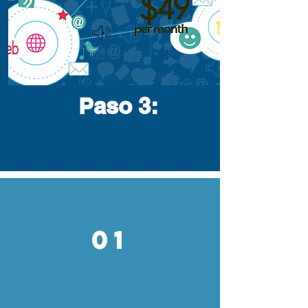
Paso 3
:
01