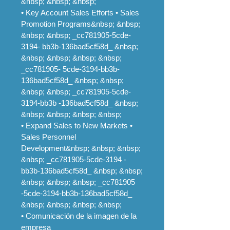
&nbsp; &nbsp; &nbsp;
• Key Account Sales Efforts • Sales
Promotion Programs&nbsp; &nbsp;
&nbsp; &nbsp; _cc781905-5cde-
3194- bb3b-136bad5cf58d_ &nbsp;
&nbsp; &nbsp; &nbsp; &nbsp;
_cc781905- 5cde-3194-bb3b-
136bad5cf58d_ &nbsp; &nbsp;
&nbsp; &nbsp; _cc781905-5cde-
3194-bb3b -136bad5cf58d_ &nbsp;
&nbsp; &nbsp; &nbsp; &nbsp;
• Expand Sales to New Markets •
Sales Personnel
Development&nbsp; &nbsp; &nbsp;
&nbsp; _cc781905-5cde-3194 -
bb3b-136bad5cf58d_ &nbsp; &nbsp;
&nbsp; &nbsp; &nbsp; _cc781905
-5cde-3194-bb3b-136bad5cf58d_
&nbsp; &nbsp; &nbsp; &nbsp;
• Comunicación de la imagen de la
empresa​