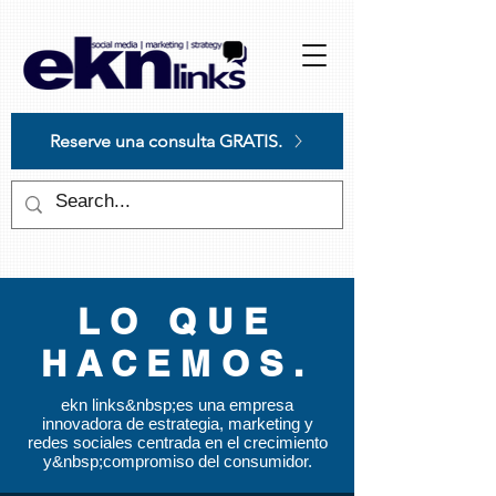
Please
note:
This
website
includes
an
accessibility
system.
Reserve una consulta GRATIS.
LO QUE
HACEMOS.
ekn links&nbsp;es una empresa
innovadora de estrategia, marketing y
redes sociales centrada en el crecimiento
y&nbsp;compromiso del consumidor.