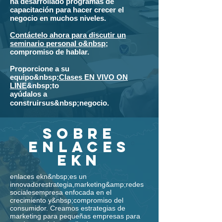
ha desarrollado programas de
capacitación para hacer crecer el
negocio en muchos niveles.
Contáctelo ahora para discutir un
seminario personal o&nbsp;
compromiso de hablar.
Proporcione a su
equipo&nbsp;
Clases EN VIVO ON
LINE
&nbsp;to
ayúdalos a
construir
sus
&nbsp;negocio.
sobre
enlaces
ekn
enlaces ekn
&nbsp;es un
innovador
estrategia
,
marketing
&amp;
redes
sociales
empresa enfocada en el
crecimiento y&nbsp;compromiso del
consumidor. Creamos estrategias de
marketing para pequeñas empresas para