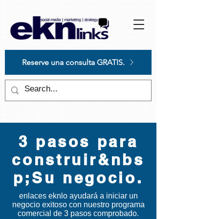
Please
note:
This
website
includes
an
accessibility
system.
Reserve una consulta GRATIS.
3 pasos para
construir&nbs
p;Su negocio.
enlaces ekn
lo ayudará a iniciar un
negocio exitoso con nuestro programa
comercial de 3 pasos comprobado.