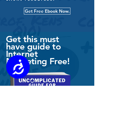
Get Free Ebook Now.
Get this must
have guide to
Internet
Marketing Free!
Accessibility