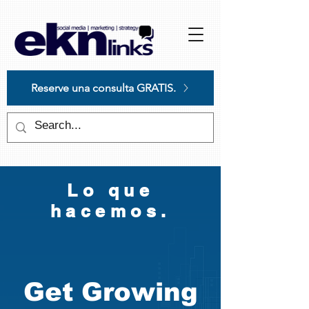
Please
note:
This
website
includes
an
accessibility
system.
Reserve una consulta GRATIS.
Lo que
hacemos.
Get Growing