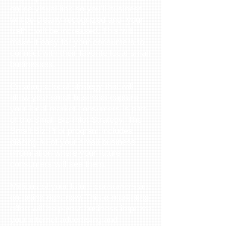
online visual link so you’ll business
will be clearly recognized and your
traffic will be increased. This will
make it easy for your consumers to
connect with their favorite local small
businesses.
Creating a local strategy that will
allow your small business capture
your local market consumers is part
of the Small Biz Pilot Strategy. The
Small Biz Pilot program includes
placing all of your small business
information where your future
consumers will see them.
Millions of your future consumers are
on online right now. This e-marketing
effort will help your business improve
your internet advertising and