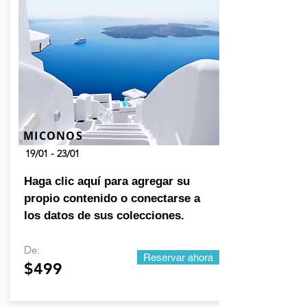
MICONOS
19/01 - 23/01
Haga clic aquí para agregar su
propio contenido o conectarse a
los datos de sus colecciones.
De:
Reservar ahora
$499
Building a B2B Website
Working
with