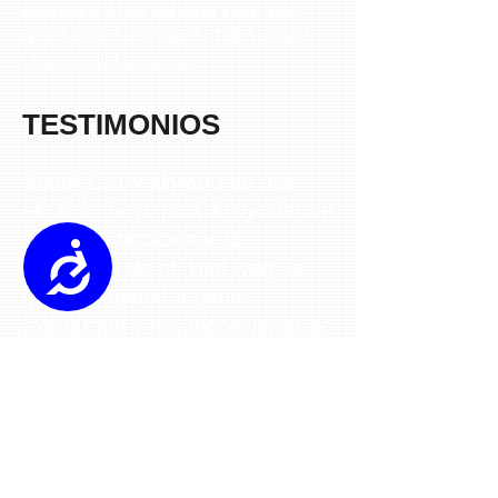
exposure while building your lead
generation techniques that support
your small business.
TESTIMONIOS
&quot;Estoy aliviado de que
eknlinks haya podido ayudarme
a crear y posicionar la
Accessibility
estrategia de mi sitio web, lo
que nos ayudó a ganar
exposición y reconocimiento de
inversión&quot;.
Alex Rotholic , Donante Screeb
“Nuestro desafío&nbsp;fue
conectar al consumidor