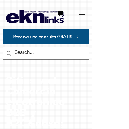
Please
note:
This
website
includes
an
accessibility
system.
Reserve una consulta GRATIS.
Sitios web -
Comercio
electrónico -
B2B y
B2C&nbsp;