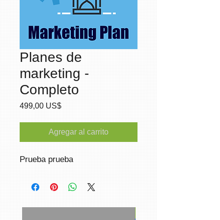
Planes de
marketing -
Completo
Precio
499,00 US$
Agregar al carrito
Prueba prueba
Redes sociales