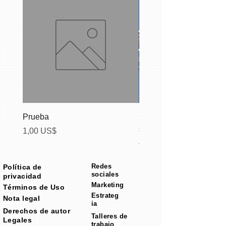
Prueba
Campaña de inicio de r
sociales
Precio
1,00 US$
Precio
399,00 US$
Redes
Política de
sociales
privacidad
Marketing
Términos de Uso
Estrateg
Nota legal
ia
Derechos de autor
Talleres de
Legales
trabajo