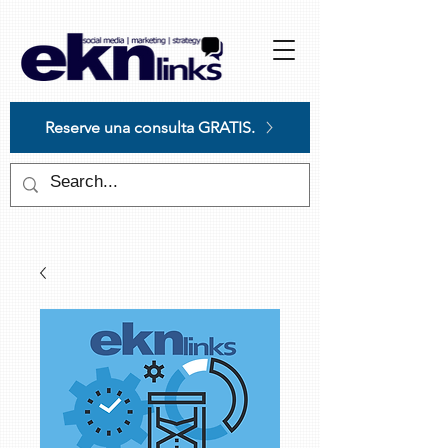
Please
note:
This
website
includes
an
accessibility
system.
Reserve una consulta GRATIS.