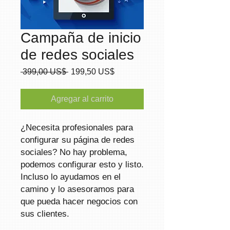
Campaña de inicio
de redes sociales
Precio
Precio
 399,00 US$ 
199,50 US$
de
oferta
Agregar al carrito
¿Necesita profesionales para
configurar su página de redes
sociales? No hay problema,
podemos configurar esto y listo.
Incluso lo ayudamos en el
camino y lo asesoramos para
que pueda hacer negocios con
sus clientes.