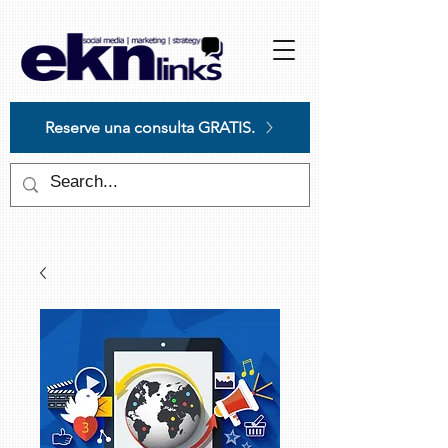
Please
note:
This
website
includes
an
accessibility
system.
Reserve una consulta GRATIS.