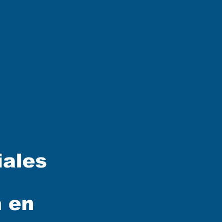
iales
n en