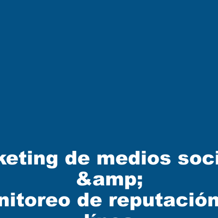
eting de medios soc
&amp;
itoreo de reputació