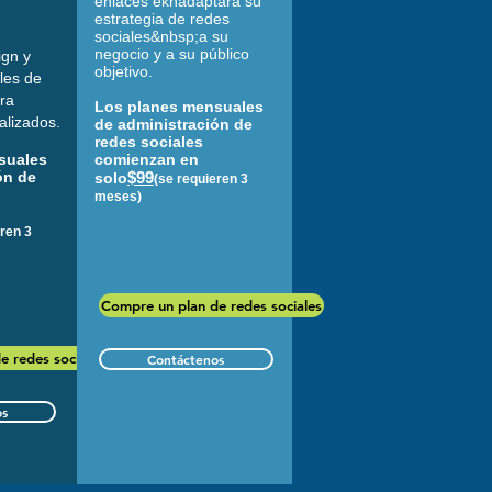
enlaces ekn
adaptará su
estrategia de redes
sociales&nbsp;a su
negocio y a su público
ign y
objetivo.
iles de
ara
Los planes mensuales
alizados.
de administración de
redes sociales
suales
comienzan en
ón de
$99
solo
(se requieren 3
meses)
eren 3
Compre un plan de redes sociales
e redes sociales
Contáctenos
os