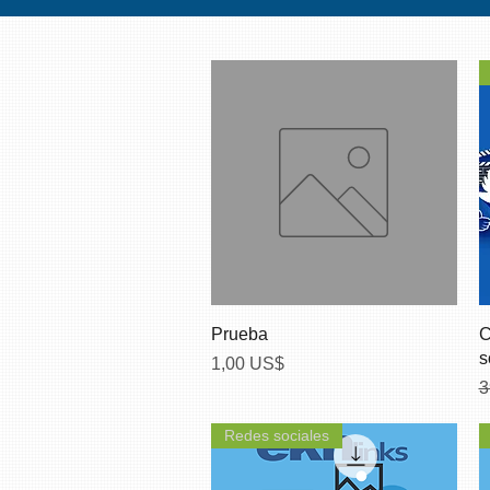
Vista rápida
Prueba
C
s
Precio
1,00 US$
P
3
Redes sociales