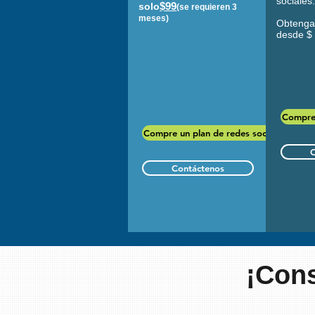
sociales
$99
solo
(se requieren 3
meses)
Obtenga
desde $
Compre 
Compre un plan de redes sociales
C
Contáctenos
¡Cons