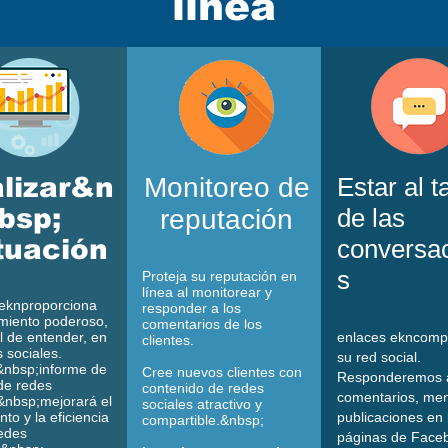
línea
lizar&n
Monitoreo de
Estar al t
bsp;
de las
reputación
tuación
conversa
s
Proteja su reputación en
línea al monitorear y
ekn
proporciona
responder a los
miento poderoso,
comentarios de los
il de entender, en
enlaces ekn
comp
clientes.
s sociales.
su red social.
&nbsp;informe de
Cree nuevos clientes con
Responderemos a
 de redes
contenido de redes
comentarios, men
&nbsp;mejorará el
sociales atractivo y
to y la eficiencia
publicaciones en 
compartible.&nbsp;
edes
páginas de Face