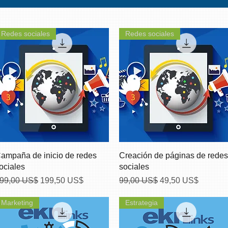
Redes sociales
Redes sociales
Vista rápida
Vista rápida
ampaña de inicio de redes
Creación de páginas de redes
ociales
sociales
recio
Precio de oferta
Precio
Precio de oferta
99,00 US$
199,50 US$
99,00 US$
49,50 US$
Marketing
Estrategia