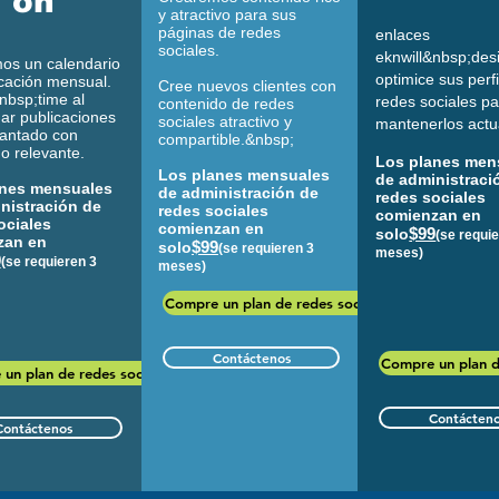
ón
y atractivo para sus
páginas de redes
enlaces
sociales.
ekn
will&nbsp;des
os un calendario
optimice sus perf
cación mensual.
Cree nuevos clientes con
nbsp;time al
redes sociales p
contenido de redes
ar publicaciones
sociales atractivo y
mantenerlos actu
lantado con
compartible.&nbsp;
o relevante.
Los planes men
Los planes mensuales
de administraci
anes mensuales
de administración de
redes sociales
nistración de
redes sociales
comienzan en
ociales
comienzan en
$99
solo
(se requi
zan en
$99
solo
(se requieren 3
meses)
9
(se requieren 3
meses)
Compre un plan de redes sociales
Contáctenos
Compre un plan d
un plan de redes sociales
Contácten
Contáctenos