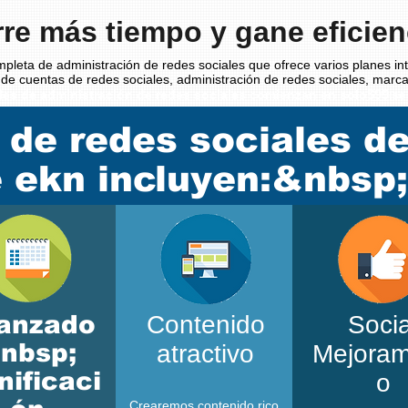
re más tiempo y gane eficien
mpleta de administración de redes sociales que ofrece varios planes int
e cuentas de redes sociales, administración de redes sociales, marca
$99
es de administración de redes sociales comienzan en solo
(se
 de redes sociales d
 ekn incluyen:&nbsp;
anzado
Contenido
Socia
nbsp;
atractivo
Mejoram
nificaci
o
Crearemos contenido rico