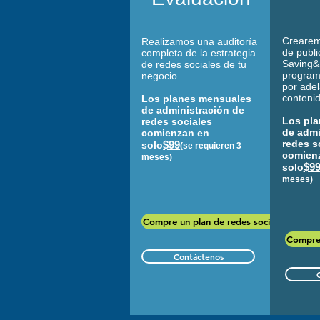
Crearem
Realizamos una auditoría
de publi
completa de la estrategia
Saving&
de redes sociales de tu
program
negocio
por ade
contenid
Los planes mensuales
de administración de
Los pl
redes sociales
de admi
comienzan en
redes s
$99
solo
(se requieren 3
comien
meses)
$9
solo
meses)
Compre un plan de redes sociales
Compre 
Contáctenos