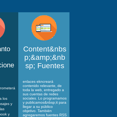
anto
Content&nbs
p;&amp;&nb
cione
sp; Fuentes
enlaces ekn
creará
contenido relevante, de
rometerá
toda la web, entregado a
sus cuentas de redes
sociales. Lo programamos
 los
y publicamos&nbsp;it para
sajes y
llegar a su público
las
objetivo. También
book y
agregaremos fuentes RSS