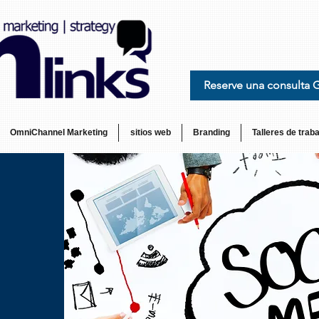
Reserve una consulta 
OmniChannel Marketing
sitios web
Branding
Talleres de traba