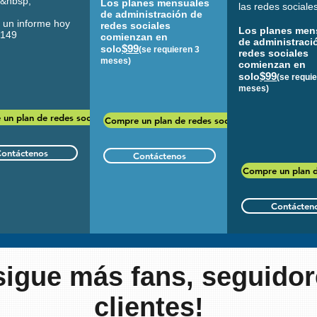
.&nbsp;
Los planes mensuales
las redes sociale
de administración de
 un informe hoy
redes sociales
Los planes men
 149
comienzan en
de administraci
$99
solo
(se requieren 3
redes sociales
meses)
comienzan en
$99
solo
(se requi
meses)
un plan de redes sociales
Compre un plan de redes sociales
ontáctenos
Contáctenos
Compre un plan d
Contácten
igue más fans, seguidor
clientes!