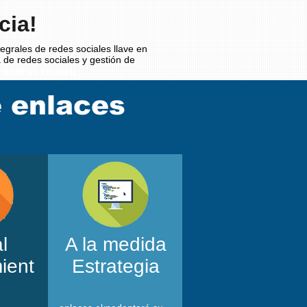
cia!
egrales de redes sociales llave en
 de redes sociales y gestión de
 requieren 3 meses)
e enlaces
l
A la medida
ient
Estrategia