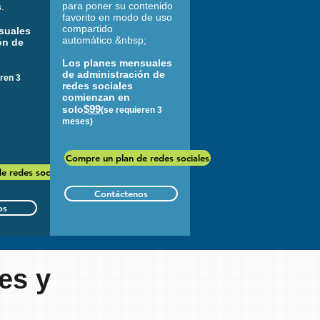
para poner su contenido
s.
favorito en modo de uso
compartido
suales
automático.&nbsp;
ón de
Los planes mensuales
de administración de
eren 3
redes sociales
comienzan en
$99
solo
(se requieren 3
meses)
Compre un plan de redes sociales
e redes sociales
Contáctenos
os
es y