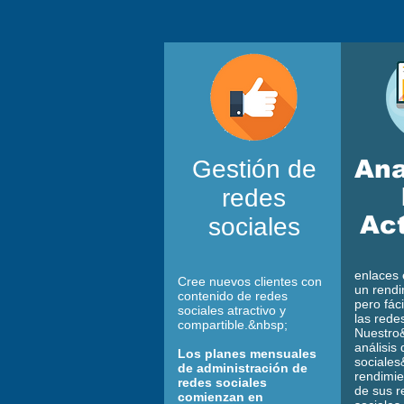
Gestión de
Ana
redes
Ac
sociales
enlaces 
Cree nuevos clientes con
un rendi
contenido de redes
pero fác
sociales atractivo y
las rede
compartible.&nbsp;
Nuestro
análisis
Los planes mensuales
sociales
de administración de
rendimien
redes sociales
de sus r
comienzan en