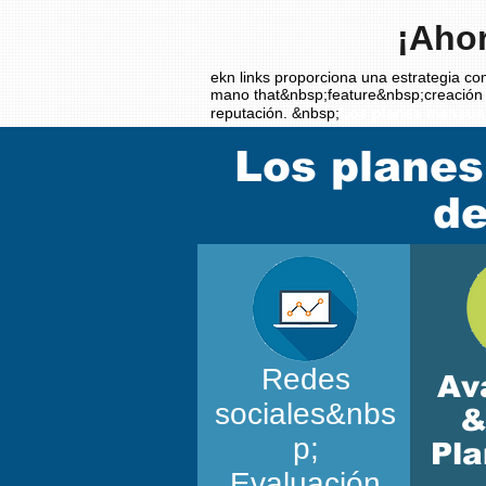
¡Ahor
ekn links proporciona una estrategia co
mano that&nbsp;feature&nbsp;creación d
reputación. &nbsp;
Los planes mensual
Los planes
de
Redes
Av
sociales&nbs
&
p;
Pla
Evaluación