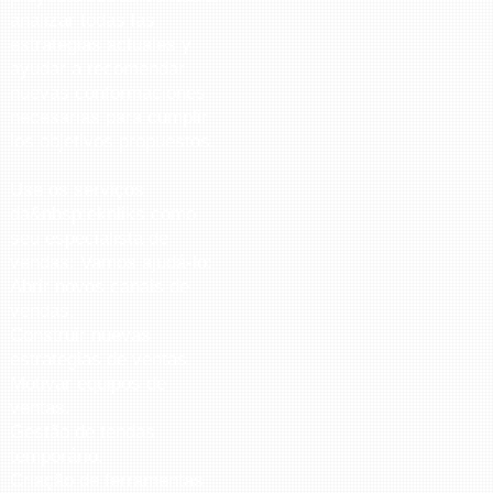
analizar todas las
estrategias actuales y
ayudar a recomendar
nuevas conformaciones
necesarias para cumplir
los objetivos propuestos.
Use os serviços
da&nbsp;eknliks como
seu especialista de
vendas: Vamos ajudá-lo:
Abrir novos canais de
vendas.
Construir nuevas
estrategias de ventas.
Motivar equipos de
ventas.
Gestão de tendas
temporário.
Criação de ferramentas