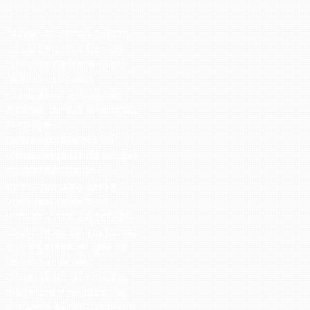
Atingir as metas e lucro
da su empresa tem um
plano estratégico que é
definido pela sua
realidade e entregues
através de sua execução.
A equipe
da&nbsp;eknlinks irá
tornar-se parte da equipe
de administração
executiva para ajudar
você nos projeto de
vendas e nos objectivos
específicos de marketing
que irá conduzir que as
vendas e lucros.
Como parte de nuestra
diligencia y revisión del
proyecto inicial, vamos a