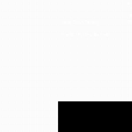
c
n
d
p
View Case Studies
Email Us Now for Help.