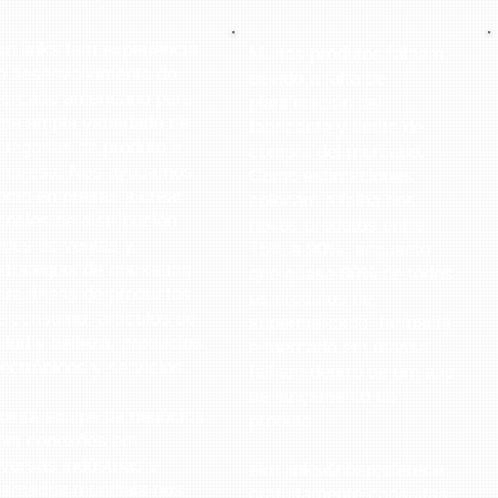
kn links tem experiência
Muitos produtos falham
o desenvolvimento do
devido a falta de
ercado americano para
planificación del
ma ampla variedade de
fabricante y límite de
ategorias de produto e
compra del mercado.
mpresa. Nos ayudamos
Como estimaciones
omo empresas a crear
colocam a falha dos
anales de distribución,
novos produtos entre
edes de ventas y
75% a 90%, enquanto
strategias de marketing
que quase 80% de todos
ara líneas de productos
os produtos de
e consumo, artículos de
supermercado, farmacia
alud y belleza, productos
e mercado em massa
lectrónicos y servicios.
falham dentro de um ano
de lançamento do
ossa equipe de negócios
produto.
om conexões em
iversas indústrias e
ekn links&nbsp;oferece
ercados mundiais nos
gratuitamente consultas