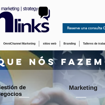
Reserve una consulta 
OmniChannel Marketing
sitios web
Branding
Talleres de traba
que nós faze
estión de
Marketing
egocios