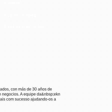
de vendas
View Case Studies
Email Us Now for Help.
etados, con más de 30 años de
de negocios. A equipe da&nbsp;ekn
nais com sucesso ajudando-os a