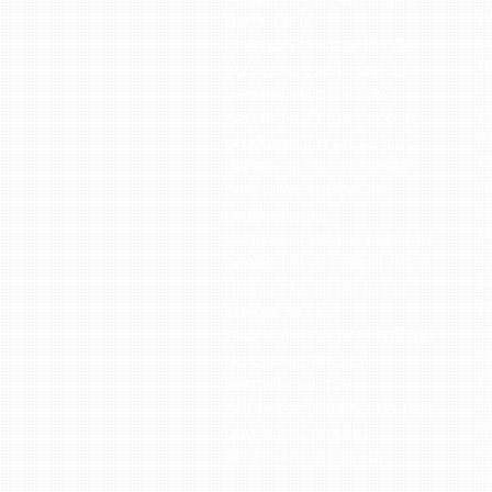
p
partir de la
p
internacionalización de
p
sus empresas com as
u
vendas de produtos y
p
serviços. O sucesso de
i
produtos e marcas que
t
deram certo, contaram
n
com uma equipe de
p
profissionais
p
competentes e dinâmicos
c
aonde tinham objetivos e
f
metas claras de como
p
chegar lá . É
e
exactamente este trabajo
d
de competencias
p
afirmativas que
t
a&nbsp;eknlinks cria para
N
que o seu produto
c
alcance o sucesso.
m