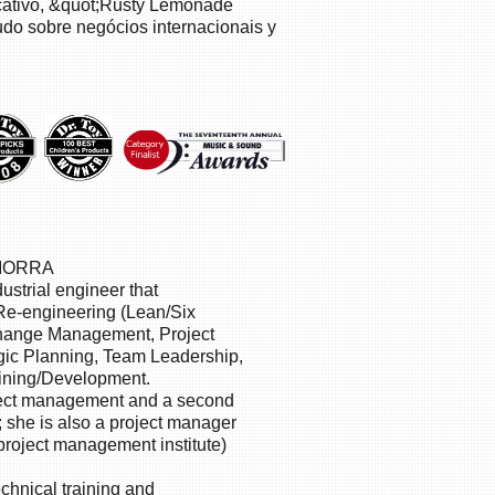
educativo, &quot;Rusty Lemonade
do sobre negócios internacionais y
IORRA
ustrial engineer that
Re-engineering (Lean/Six
Change Management, Project
gic Planning, Team Leadership,
ining/Development.
oject management and a second
; she is also a project manager
(project management institute)
chnical training and