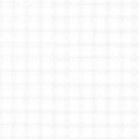
ermitem ajudar nossos
e reuniões com
arceiros em vários
possíveis compradores
rojetos. Contamos con
que pode ajudar o seu
na red fuerte de
trabalho ter uma melhor
rofesionales en diversas
chance de
ndustrias para ayudar con
sucesso.&nbsp;ekn links
odas las necesidades de
tambíen avos avelão
uestros
paração o lacessíum
arceiros.&nbsp;ekn links
oferece solução produtos
rimeiro constrói o
com o nosso nível 1 -
onhecimento do
ANÁLISIS DE ENTRADA
uncionamento do seu
EN EL MERCADO.
roduto e necessidades
specíficas, para depois
Un equipo de ekn links
iscutirmos com você o
entrevistará a su equipo
lano de acción utilizando
de gestión, os principais
odos nuestros recursos.
intervenientes,
ossos serviços são
fornecedores e clientes
riados com você em
para entender melhor
ente. Nós nos
sua ideia de negócio. No