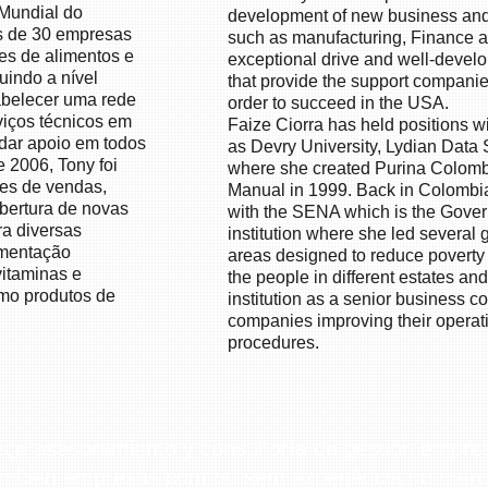
 Mundial do
development of new business and 
s de 30 empresas
such as manufacturing, Finance a
es de alimentos e
exceptional drive and well-develop
indo a nível
that provide the support compani
abelecer uma rede
order to succeed in the USA.
viços técnicos em
Faize Ciorra has held positions 
dar apoio em todos
as Devry University, Lydian Data 
 2006, Tony foi
where she created Purina Colombi
ões de vendas,
Manual in 1999. Back in Colombi
abertura de novas
with the SENA which is the Govern
a diversas
institution where she led several 
imentação
areas designed to reduce poverty a
itaminas e
the people in different estates an
omo produtos de
institution as a senior business c
companies improving their operat
procedures.
reçe asesoramiento y consultoría de gestión empre
mbién empresas com ou sem experiência no merc