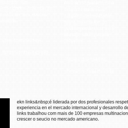
oncentrar nas
final deste período, sua
ecessidades específicas
empresa recibirá un
e cada um dos nossos
conjunto de resultados
arceiros.
que a sua equipe de
gestão puede usar para
planejar seus passos
próximos.
View Case Studies
Email Us Now for Help.
View Case Studies
Email Us Now for Help.
ekn links&nbsp;é liderada por dos profesionales resp
experiencia en el mercado internacional y desarrollo 
links trabalhou com mais de 100 empresas multinacio
crescer o seucio no mercado americano.