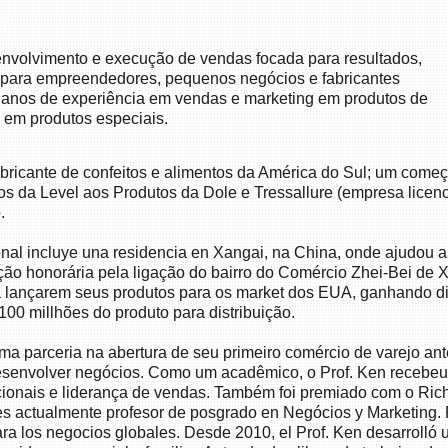
r
envolvimento e execução de vendas focada para resultados,
 para empreendedores, pequenos negócios e fabricantes
0 anos de experiência em vendas e marketing em produtos de
 em produtos especiais.
bricante de confeitos e alimentos da América do Sul; um com
tos da Level aos Produtos da Dole e Tressallure (empresa licen
.
ional incluye una residencia en Xangai, na China, onde ajudou
 honorária pela ligação do bairro do Comércio Zhei-Bei de X
 lançarem seus produtos para os market dos EUA, ganhando d
00 millhões do produto para distribuição.
ma parceria na abertura de seu primeiro comércio de varejo an
esenvolver negócios. Como um acadêmico, o Prof. Ken recebeu 
cionais e liderança de vendas. Também foi premiado com o Ric
es actualmente profesor de posgrado en Negócios y Marketing
ra los negocios globales. Desde 2010, el Prof. Ken desarrolló 