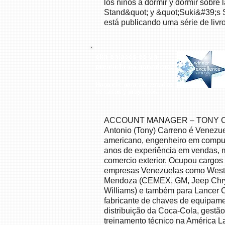
los niños a dormir y dormir sobre 
Stand&quot; y &quot;Suki&#39;s 
está publicando uma série de liv
ekn enlaces es un
premio
firma ganadora.
Haga clic para ver estudios
de casos y proyectos.
ACCOUNT MANAGER – TONY
Antonio (Tony) Carreno é Venezue
americano, engenheiro em compu
anos de experiência em vendas, 
comercio exterior. Ocupou cargos
empresas Venezuelas como Weste
Mendoza (CEMEX, GM, Jeep Chrys
Williams) e também para Lancer C
fabricante de chaves de equipam
distribuição da Coca-Cola, gestã
treinamento técnico na América La