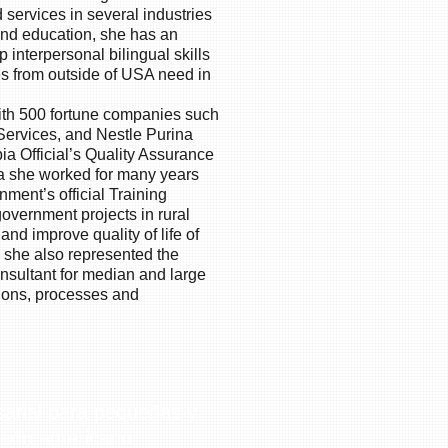
services in several industries
nd education, she has an
 interpersonal bilingual skills
es from outside of USA need in
with 500 fortune companies such
Services, and Nestle Purina
a Official’s Quality Assurance
a she worked for many years
ment’s official Training
government projects in rural
nd improve quality of life of
d she also represented the
onsultant for median and large
ions, processes and
sarial para pequeñas y
ado americano.