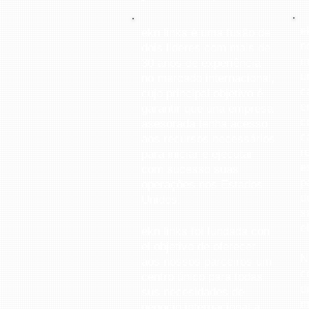
e
ekn links é uma fusão de
n
dois lideres com mais de
m
30 anos de experiência
u
no mercado internacional,
c
cujo principal objetivo é
e
garantir que una empresa
c
asesorada tenha acesso
c
aos recursos necessários
r
para iniciar e ejecutar
e
com sucesso suas
p
operações nos Estados
d
Unidos.
s
e
ekn links foi fundada con
el objetivo de oferecer
N
aos nossos parceiros um
c
centro único para todas
d
sus necesidades de
m
negocio internacional a