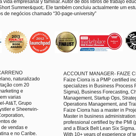
la vida empresarial y familiar. Autor de dos libros de trabajo 
Short Summer&quot;. Ele também concluiu actualmente um estu
ros de negócios chamado “30-page-university”
 CARRENO
ACCOUNT MANAGER- FAIZE C
lano, naturalizado
Faize Ciorra is a PMP certified ind
tação com 20
specializes in Business Process 
marketing e
Sigma), Business Forecasting, 
 em varias
Management, Startup Ops, Strate
l-At&T, Grupo
Operations Management, and Tra
tler e Sheerwin-
Faize Ciorra has a master in Pr
orporation,
Master in business administration
entos de
professional certified by the PMI 
o de vendas e
and a Black Belt Lean Six Sigma.
tina e no Caribe.
With 10+ years of experience of te